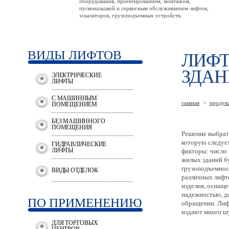
оборудования, проектированием, монтажом,
пусконаладкой и сервисным обслуживанием лифтов,
эскалаторов, грузоподъемных устройств.
ВИДЫ ЛИФТОВ
ЛИФТ
ЗДАН
ЭЛЕКТРИЧЕСКИЕ
ЛИФТЫ
С МАШИННЫМ
главная
>
продук
ПОМЕЩЕНИЕМ
БЕЗ МАШИННОГО
ПОМЕЩЕНИЯ
Решение выбрат
которую следует
ГИДРАВЛИЧЕСКИЕ
ЛИФТЫ
факторы: число 
жилых зданий бу
грузоподъемност
ВИДЫ ОТДЕЛОК
различных лифто
изделия, оснаще
надежностью, д
ПО ПРИМЕНЕНИЮ
обращении. Лифт
издают много ш
ДЛЯ ТОРГОВЫХ