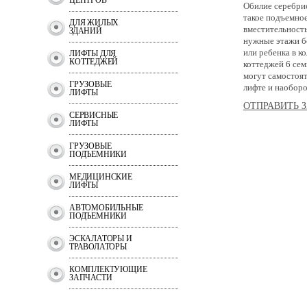
ЦЕНТРОВ
Обилие серебрис
такое подъемное
ДЛЯ ЖИЛЫХ
вместительность
ЗДАНИЙ
нужные этажи б
или ребенка в к
ЛИФТЫ ДЛЯ
КОТТЕДЖЕЙ
коттеджей 6 сем
могут самостоят
ГРУЗОВЫЕ
лифте и наоборо
ЛИФТЫ
ОТПРАВИТЬ З
СЕРВИСНЫЕ
ЛИФТЫ
ГРУЗОВЫЕ
ПОДЪЕМНИКИ
МЕДИЦИНСКИЕ
ЛИФТЫ
АВТОМОБИЛЬНЫЕ
ПОДЪЕМНИКИ
ЭСКАЛАТОРЫ И
ТРАВОЛАТОРЫ
КОМПЛЕКТУЮЩИЕ
ЗАПЧАСТИ