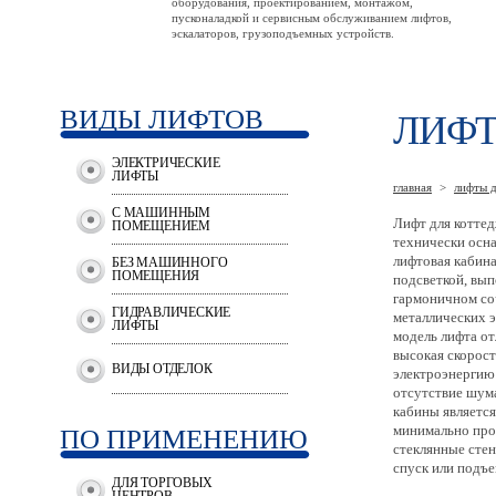
оборудования, проектированием, монтажом,
пусконаладкой и сервисным обслуживанием лифтов,
эскалаторов, грузоподъемных устройств.
ВИДЫ ЛИФТОВ
ЛИФТ
ЭЛЕКТРИЧЕСКИЕ
ЛИФТЫ
главная
>
лифты д
С МАШИННЫМ
Лифт для котте
ПОМЕЩЕНИЕМ
технически осн
лифтовая кабина
БЕЗ МАШИННОГО
ПОМЕЩЕНИЯ
подсветкой, вып
гармоничном со
ГИДРАВЛИЧЕСКИЕ
металлических 
ЛИФТЫ
модель лифта от
высокая скорост
ВИДЫ ОТДЕЛОК
электроэнергию
отсутствие шум
кабины является
минимально прос
ПО ПРИМЕНЕНИЮ
стеклянные стен
спуск или подъе
ДЛЯ ТОРГОВЫХ