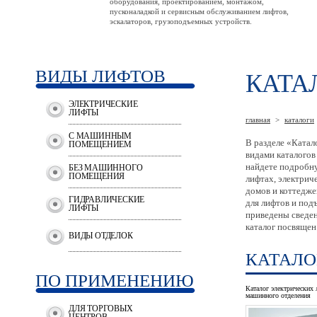
оборудования, проектированием, монтажом,
пусконаладкой и сервисным обслуживанием лифтов,
эскалаторов, грузоподъемных устройств.
ВИДЫ ЛИФТОВ
КАТА
ЭЛЕКТРИЧЕСКИЕ
ЛИФТЫ
главная
>
каталоги
С МАШИННЫМ
В разделе «Катал
ПОМЕЩЕНИЕМ
видами каталогов
найдете подробн
БЕЗ МАШИННОГО
ПОМЕЩЕНИЯ
лифтах, электрич
домов и коттедже
ГИДРАВЛИЧЕСКИЕ
для лифтов и под
ЛИФТЫ
приведены сведен
каталог посвящен 
ВИДЫ ОТДЕЛОК
КАТАЛО
ПО ПРИМЕНЕНИЮ
Каталог электрических 
машинного отделения
ДЛЯ ТОРГОВЫХ