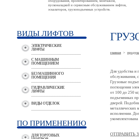
оборудования, проектированием, монтажом,
пусконаладкой и сервисным обслуживанием лифтов,
эскалаторов, грузоподъемных устройств.
ВИДЫ ЛИФТОВ
ГРУЗ
ЭЛЕКТРИЧЕСКИЕ
ЛИФТЫ
главная
>
продук
С МАШИННЫМ
ПОМЕЩЕНИЕМ
Для удобства и
БЕЗ МАШИННОГО
обслуживания, с
ПОМЕЩЕНИЯ
Грузовые подъе
поглощения эле
ГИДРАВЛИЧЕСКИЕ
ЛИФТЫ
от 100 до 250 к
подъемниках пр
дверей. Подобны
ВИДЫ ОТДЕЛОК
металлических 
исполнении. До
укомплектована 
ПО ПРИМЕНЕНИЮ
ОТПРАВИТЬ З
ДЛЯ ТОРГОВЫХ